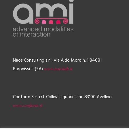
Naos Consulting s.r.l.
Via Aldo Moro n. 1
84081
Baronissi – (SA)
www.naoslab.it
Conform S.c.a.r.l.
Collina Liguorini snc
83100 Avellino
www.conform.it